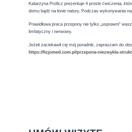
Katarzyna Proficz prezentuje 4 proste ćwiczenia, k
domu bądź na łonie natury. Podczas wykonywania najw
Prawidłowa praca przepony nie tylko „usprawni” wasz 
limfatyczny i nerwowy.
Jeżeli zaciekawił cię mój poradnik, zapraszam do obs
https://fizjomed.com.pl/przepona-niezwykla-strukt