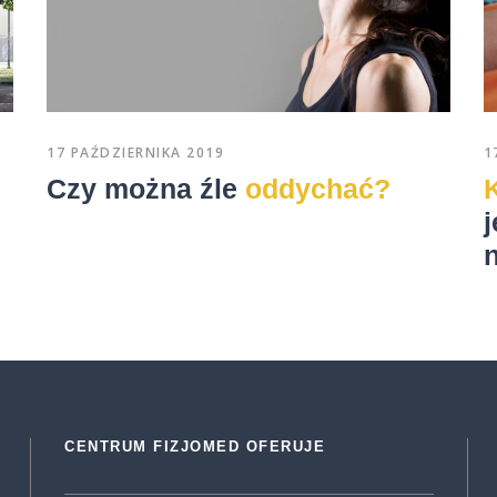
17 PAŹDZIERNIKA 2019
1
Czy można źle
oddychać?
j
CENTRUM FIZJOMED OFERUJE