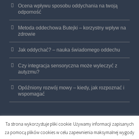
Ocena wpływu sposobu oddychania na twoją
odporność
Metoda oddechowa Butejki – korzystny wpływ na
zdrowie
Jak oddychać? – nauka świadomego oddechu
Czy integracja sensoryczna może wyleczyć z
autyzmu?
Opóźniony rozwój mowy – kiedy, jak rozpoznać i
wspomagać
Ta strona wykorzystuje pliki cookie. Używamy informacji zapisanych
za pomocą plików cookies w celu zapewnienia maksymalnej wygody