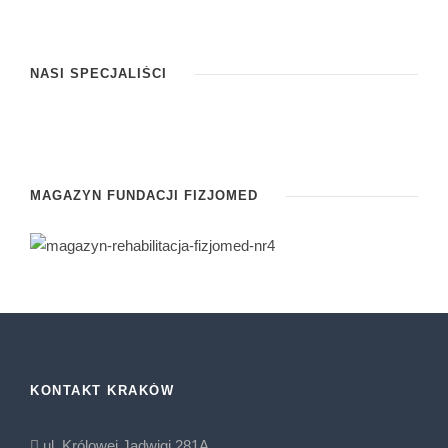
NASI SPECJALIŚCI
Anna Borowiecka
Filip Pięta
Anna Zajączkowska-Drożdż
MAGAZYN FUNDACJI FIZJOMED
KONTAKT KRAKÓW
ul. Królowej Jadwigi 281A