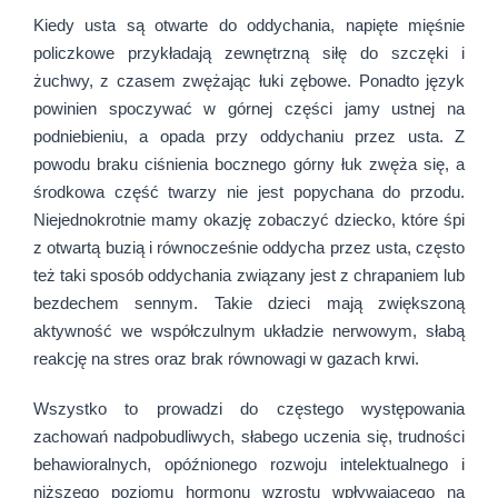
Kiedy usta są otwarte do oddychania, napięte mięśnie
policzkowe przykładają zewnętrzną siłę do szczęki i
żuchwy, z czasem zwężając łuki zębowe. Ponadto język
powinien spoczywać w górnej części jamy ustnej na
podniebieniu, a opada przy oddychaniu przez usta. Z
powodu braku ciśnienia bocznego górny łuk zwęża się, a
środkowa część twarzy nie jest popychana do przodu.
Niejednokrotnie mamy okazję zobaczyć dziecko, które śpi
z otwartą buzią i równocześnie oddycha przez usta, często
też taki sposób oddychania związany jest z chrapaniem lub
bezdechem sennym. Takie dzieci mają zwiększoną
aktywność we współczulnym układzie nerwowym, słabą
reakcję na stres oraz brak równowagi w gazach krwi.
Wszystko to prowadzi do częstego występowania
zachowań nadpobudliwych, słabego uczenia się, trudności
behawioralnych, opóźnionego rozwoju intelektualnego i
niższego poziomu hormonu wzrostu wpływającego na