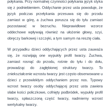
połykania. Przy normalnej czynności połykania język styka
się z podniebieniem. Oddychanie przez usta powoduje, że
język podczas przełykania przesuwa się do przodu
zamiast w górę, a żuchwa porusza się do tyłu zamiast
pozostawać w bezruchu. Nieprawidłowe wzorce
oddechowe wpływają również na ułożenie głowy, szyi,
obręczy barkowej i szczęki, a tym samym na resztę ciała.
W przypadku dzieci oddychających przez usta zauważa
się, że rozwijają one wypukły profil twarzy. Żuchwa,
zamiast rosnąć do przodu, rośnie do tyłu i do dołu,
prowadząc do zagłębionej struktury twarzy. To
zniekształcenie wzrostu twarzy jest często obserwowane u
dzieci z przewlekłym oddychaniem przez nos. Typowy
wzrost twarzy osoby oddychającej przez usta zawiera
słabe kości policzkowe, cofnięty podbródek, wypukły profil
twarzy, spłaszczoną część twarzy, nadmierny wzrost
wertykalny twarzy.