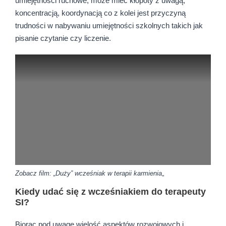
umiejętności ruchowe, może mieć kłopoty z uwagą,
koncentracją, koordynacją co z kolei jest przyczyną
trudności w nabywaniu umiejętności szkolnych takich jak
pisanie czytanie czy liczenie.
Zobacz film: „Duży” wcześniak w terapii karmienia
„
Kiedy udać się z wcześniakiem do terapeuty
SI?
Biorąc pod uwagę wielość aspektów rozwojowych i