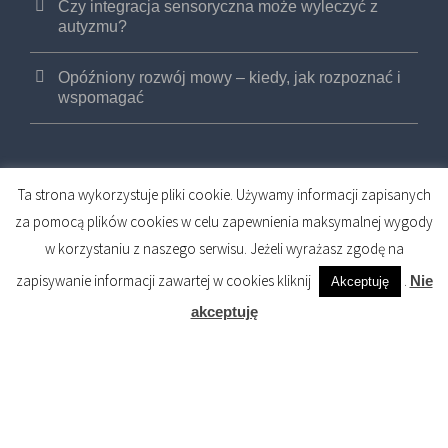
Czy integracja sensoryczna może wyleczyć z
autyzmu?
Opóźniony rozwój mowy – kiedy, jak rozpoznać i
wspomagać
Ta strona wykorzystuje pliki cookie. Używamy informacji zapisanych
za pomocą plików cookies w celu zapewnienia maksymalnej wygody
w korzystaniu z naszego serwisu. Jeżeli wyrażasz zgodę na
COPYRIGHT 2017 FIZJOMED PRYWATNE
zapisywanie informacji zawartej w cookies kliknij
.
Nie
Akceptuję
CENTRUM OSTEOPATII I FIZJOTERAPII (R)
akceptuję