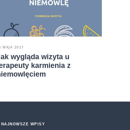
przy
ośmi
1 MAJA 2021
Jak wygląda wizyta u
erapeuty karmienia z
niemowlęciem
NAJNOWSZE WPISY