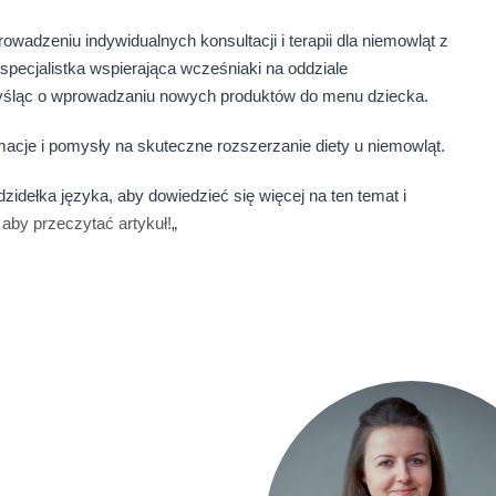
rowadzeniu indywidualnych konsultacji i terapii dla niemowląt z
ecjalistka wspierająca wcześniaki na oddziale
yśląc o wprowadzaniu nowych produktów do menu dziecka.
macje i pomysły na skuteczne rozszerzanie diety u niemowląt.
idełka języka, aby dowiedzieć się więcej na ten temat i
j, aby przeczytać artykuł!
„