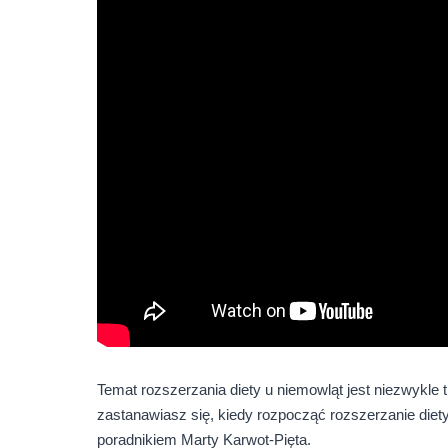
Temat rozszerzania diety u niemowląt jest niezwykle 
zastanawiasz się, kiedy rozpocząć rozszerzanie diet
poradnikiem Marty Karwot-Pięta.