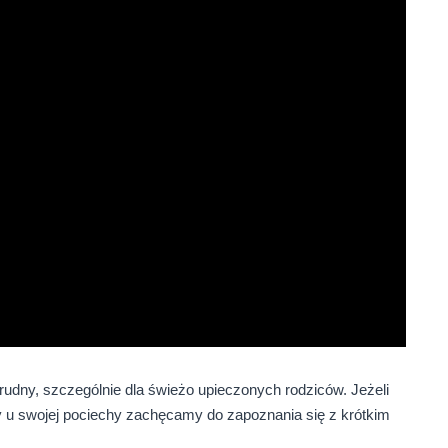
trudny, szczególnie dla świeżo upieczonych rodziców. Jeżeli
y u swojej pociechy zachęcamy do zapoznania się z krótkim