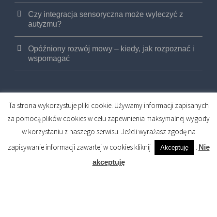
Czy integracja sensoryczna może wyleczyć z
autyzmu?
Opóźniony rozwój mowy – kiedy, jak rozpoznać i
wspomagać
Ta strona wykorzystuje pliki cookie. Używamy informacji zapisanych
za pomocą plików cookies w celu zapewnienia maksymalnej wygody
w korzystaniu z naszego serwisu. Jeżeli wyrażasz zgodę na
COPYRIGHT 2017 FIZJOMED PRYWATNE
zapisywanie informacji zawartej w cookies kliknij
.
Nie
Akceptuję
CENTRUM OSTEOPATII I FIZJOTERAPII (R)
akceptuję