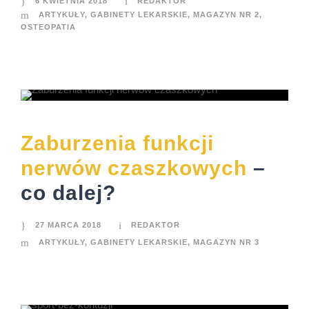
6 KWIETNIA 2018
REDAKTOR
ARTYKUŁY
,
GABINETY LEKARSKIE
,
MAGAZYN NR 2
,
OSTEOPATIA
Zaburzenia funkcji
nerwów czaszkowych
–
co dalej?
27 MARCA 2018
REDAKTOR
ARTYKUŁY
,
GABINETY LEKARSKIE
,
MAGAZYN NR 3