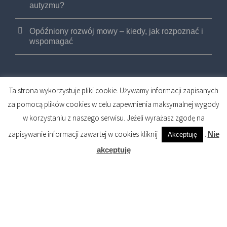
autyzmu?
Opóźniony rozwój mowy – kiedy, jak rozpoznać i
wspomagać
Ta strona wykorzystuje pliki cookie. Używamy informacji zapisanych
za pomocą plików cookies w celu zapewnienia maksymalnej wygody
w korzystaniu z naszego serwisu. Jeżeli wyrażasz zgodę na
COPYRIGHT 2017 FIZJOMED PRYWATNE
zapisywanie informacji zawartej w cookies kliknij
.
Nie
Akceptuję
CENTRUM OSTEOPATII I FIZJOTERAPII (R)
akceptuję