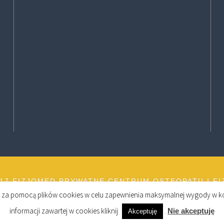
17 FIZJOMED PRYWATNE CENTRUM OSTEOPATII I FIZ
ch za pomocą plików cookies w celu zapewnienia maksymalnej wygody w ko
informacji zawartej w cookies kliknij
.
Nie akceptuję
Akceptuję