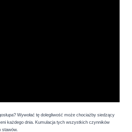
gosłupa? Wywołać tę dolegliwość może chociażby siedzący
rażeni każdego dnia. Kumulacja tych wszystkich czynników
m stawów.