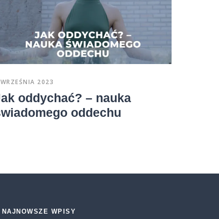
 WRZEŚNIA 2023
15 GRUDN
Jak oddychać? – nauka
Przy 
świadomego oddechu
nieja
się i
NAJNOWSZE WPISY