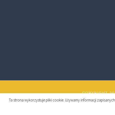
COPYRIGHT 20
Ta strona wykorzystuje pliki cookie. Używamy informacji zapisany