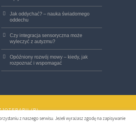
Jak oddychać? – nauka świadomego
oddechu
Czy integracja sensoryczna może
wyleczyć z autyzmu?
Opóźniony rozwój mowy – kiedy, jak
rozpoznać i wspomagać
JOTERAPII (R)
rzystaniu z naszego serwisu. Jeżeli wyrażasz zgodę na zapisywanie