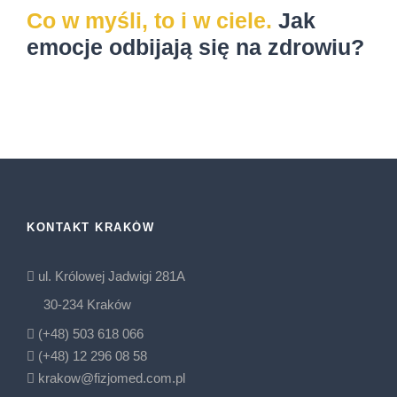
Co w myśli, to i w ciele.
Jak
emocje odbijają się na zdrowiu?
KONTAKT KRAKÓW
ul. Królowej Jadwigi 281A
30-234 Kraków
(+48) 503 618 066
(+48) 12 296 08 58
krakow@fizjomed.com.pl