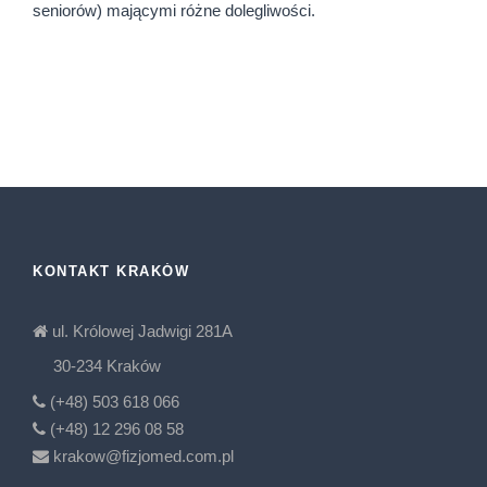
seniorów) mającymi różne dolegliwości.
KONTAKT KRAKÓW
ul. Królowej Jadwigi 281A
30-234 Kraków
(+48) 503 618 066
(+48) 12 296 08 58
krakow@fizjomed.com.pl