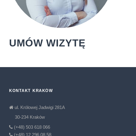
UMÓW WIZYTĘ
KONTAKT KRAKÓW
ul. Królowej Jadwigi 281A
30-234 Kraków
(+48) 503 618 066
(+48) 12 296 08 58