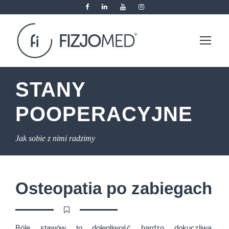
STANY
POOPERACYJNE
Jak sobie z nimi radzimy
Osteopatia po zabiegach
Bóle stawów to dolegliwość bardzo dokuczliwa,